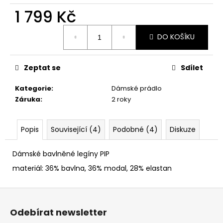
č
1 799 Kč
u
j
Měrná
e
DO KOŠÍKU
cena:
m
e
Zeptat se
Sdílet
Kategorie
:
Dámské prádlo
Záruka
:
2 roky
Popis
Související (4)
Podobné (4)
Diskuze
Dámské bavlněné legíny PIP
materiál: 36% bavlna, 36% modal, 28% elastan
Z
á
Odebírat newsletter
p