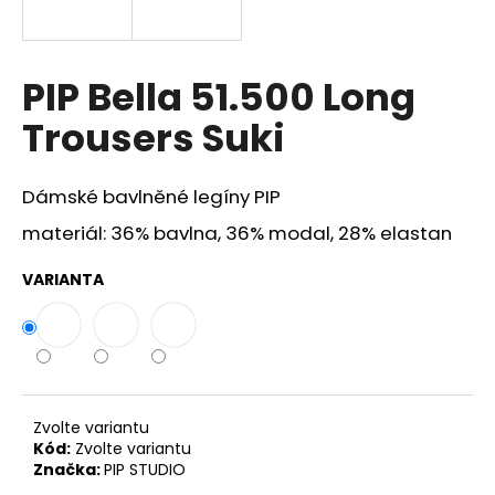
a
j
í
PIP Bella 51.500 Long
t
Trousers Suki
?
Dámské bavlněné legíny PIP
materiál: 36% bavlna, 36% modal, 28% elastan
HLEDAT
VARIANTA
D
o
p
o
Zvolte variantu
r
Kód:
Zvolte variantu
Značka:
PIP STUDIO
u