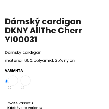
a
j
í
Dámský cardigan
t
DKNY AllThe Cherr
?
YI00031
Dámský cardigan
HLEDAT
materiál: 65% polyamid, 35% nylon
VARIANTA
D
o
p
o
r
Zvolte variantu
u
Kód:
Zvolte variantu