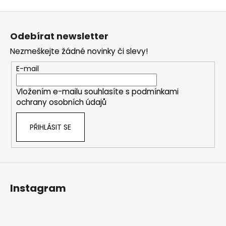
Z
á
Odebírat newsletter
p
Nezmeškejte žádné novinky či slevy!
a
t
E-mail
í
Vložením e-mailu souhlasíte s
podmínkami
ochrany osobních údajů
PŘIHLÁSIT SE
Instagram