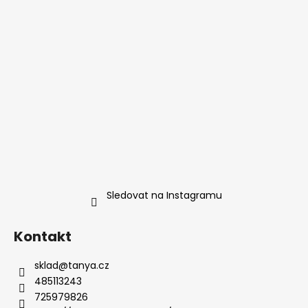
Sledovat na Instagramu
Kontakt
sklad
@
tanya.cz
485113243
725979826