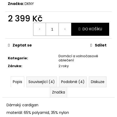
č
Značka:
DKNY
u
j
2 399 Kč
e
m
Měrná
e
DO KOŠÍKU
cena:
Zeptat se
Sdílet
Domácí a volnočasové
Kategorie
:
oblečení
Záruka
:
2 roky
Popis
Související (4)
Podobné (4)
Diskuze
Značka
Dámský cardigan
materiál: 65% polyamid, 35% nylon