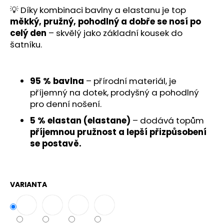
č
💡 Díky kombinaci bavlny a elastanu je top
u
měkký, pružný, pohodlný a dobře se nosí po
j
celý den
– skvělý jako základní kousek do
e
m
šatníku.
e
95 % bavlna
– přírodní materiál, je
příjemný na dotek, prodyšný a pohodlný
pro denní nošení.
5 % elastan (elastane)
– dodává topům
příjemnou pružnost a lepší přizpůsobení
se postavě.
VARIANTA