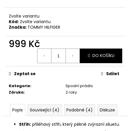
Zvolte variantu
Kód:
Zvolte variantu
Značka:
TOMMY HILFIGER
999 Kč
Měrná
DO KOŠÍKU
cena:
Zeptat se
Sdílet
Kategorie
:
Spodní prádlo
Záruka
:
2 roky
Popis
Související (4)
Podobné (4)
Diskuze
Střih:
přiléhavý střih, který pěkně zvýrazní siluetu.