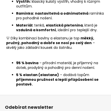
Výstřih:
klasický kulatý výstřih, vhodný k různým
outfitům.
Ramínka:
nastavitelná a odnímatelná
ramínka
pro pohodlné nošení.
Materiál:
tenká,
elastická pletenina
, která je
vzdušná a komfortní
, ideální pro teplejší dny.
💡 Díky kombinaci bavlny a elastanu je top
měkký,
pružný, pohodlný a dobře se nosí po celý den
–
skvělý jako základní kousek do šatníku.
95 % bavlna
– přírodní materiál, je příjemný na
dotek, prodyšný a pohodlný pro denní nošení.
5 % elastan (elastane)
– dodává topům
příjemnou pružnost a lepší přizpůsobení se
postavě.
Z
á
Odebírat newsletter
p