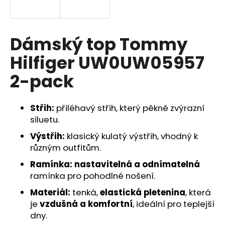
a
j
í
Dámský top Tommy
t
Hilfiger UW0UW05957
?
2-pack
Střih:
přiléhavý střih, který pěkně zvýrazní
HLEDAT
siluetu.
Výstřih:
klasický kulatý výstřih, vhodný k
různým outfitům.
D
Ramínka:
nastavitelná a odnímatelná
o
ramínka pro pohodlné nošení.
p
Materiál:
tenká,
elastická pletenina
, která
o
r
je
vzdušná a komfortní
, ideální pro teplejší
u
dny.