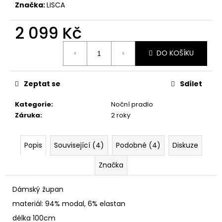
č
Značka:
LISCA
u
j
2 099 Kč
e
m
Měrná
DO KOŠÍKU
e
cena:
Zeptat se
Sdílet
Kategorie
:
Noční pradlo
Záruka
:
2 roky
Popis
Související (4)
Podobné (4)
Diskuze
Značka
Dámský župan
materiál: 94% modal, 6% elastan
délka 100cm