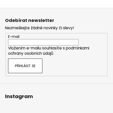
Z
á
Odebírat newsletter
p
Nezmeškejte žádné novinky či slevy!
a
t
E-mail
í
Vložením e-mailu souhlasíte s
podmínkami
ochrany osobních údajů
PŘIHLÁSIT SE
Instagram