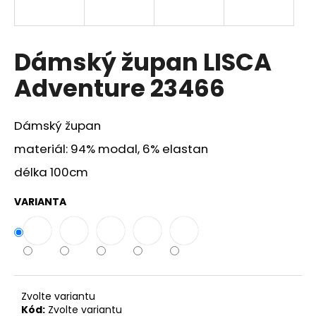
a
j
í
Dámský župan LISCA
t
Adventure 23466
?
Dámský župan
materiál: 94% modal, 6% elastan
HLEDAT
délka 100cm
VARIANTA
D
o
p
o
r
Zvolte variantu
u
Kód:
Zvolte variantu