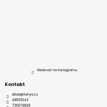
Sledovat na Instagramu
Kontakt
sklad
@
tanya.cz
485113243
725979826