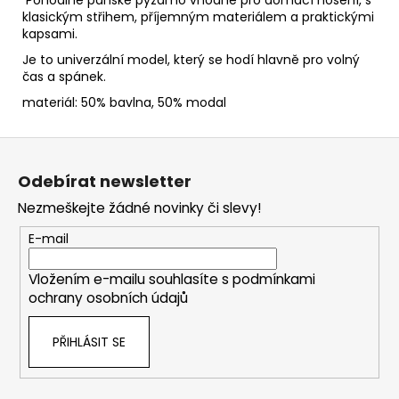
klasickým střihem, příjemným materiálem a praktickými
kapsami.
Je to univerzální model, který se hodí hlavně pro volný
čas a spánek.
materiál: 50% bavlna, 50% modal
Z
á
Odebírat newsletter
p
Nezmeškejte žádné novinky či slevy!
a
t
E-mail
í
Vložením e-mailu souhlasíte s
podmínkami
ochrany osobních údajů
PŘIHLÁSIT SE