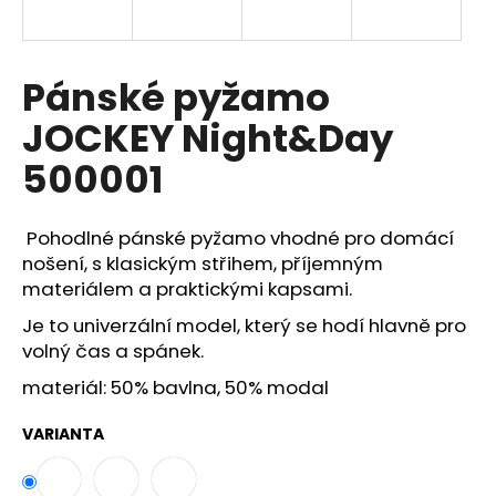
a
j
í
Pánské pyžamo
t
JOCKEY Night&Day
?
500001
Pohodlné pánské pyžamo vhodné pro domácí
HLEDAT
nošení, s klasickým střihem, příjemným
materiálem a praktickými kapsami.
Je to univerzální model, který se hodí hlavně pro
volný čas a spánek.
D
o
materiál: 50% bavlna, 50% modal
p
o
VARIANTA
r
u