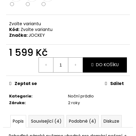
č
u
j
e
Zvolte variantu
m
Kód:
Zvolte variantu
e
Značka:
JOCKEY
1 599 Kč
Měrná
DO KOŠÍKU
cena:
Zeptat se
Sdílet
Kategorie
:
Noční prádlo
Záruka
:
2 roky
Popis
Související (4)
Podobné (4)
Diskuze
Pohodlné pánské pyžamo vhodné pro domácí nošení, s