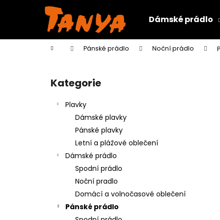
K
Přejít
na
o
Dámské prádlo
obsah
Zpět
Zpět
š
do
do
í
Domů
Pánské prádlo
Noční prádlo
k
obchodu
obchodu
P
o
Kategorie
Přeskočit
s
kategorie
t
Plavky
r
Dámské plavky
a
Pánské plavky
n
Letní a plážové oblečení
n
Dámské prádlo
í
Spodní prádlo
p
Noční pradlo
a
Domácí a volnočasové oblečení
n
Pánské prádlo
e
Spodní prádlo