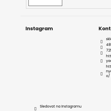
Instagram
Kont
sk
48
72
ht
ya
ht
ny
o/
Sledovat na Instagramu