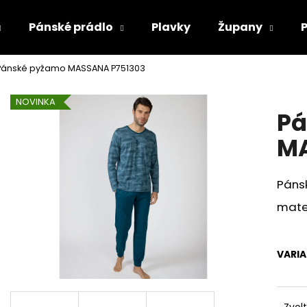
Pánské prádlo
Plavky
Župany
Pánské pyžamo MASSANA P751303
Co potřebujete najít?
NOVINKA
Pá
HLEDAT
MA
Páns
Doporučujeme
mater
VARI
Zvol