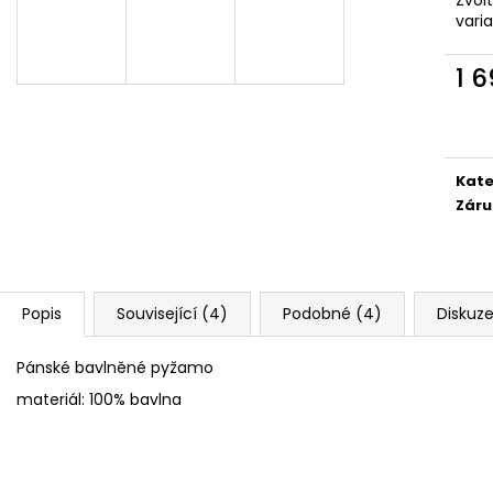
vari
1 
Měr
cena
Kate
Záru
Popis
Související (4)
Podobné (4)
Diskuz
Pánské bavlněné pyžamo
materiál: 100% bavlna