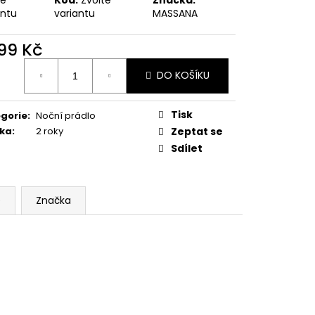
antu
variantu
MASSANA
699 Kč
ná
DO KOŠÍKU
:
Tisk
gorie
:
Noční prádlo
ka
:
2 roky
Zeptat se
Sdílet
e
Značka