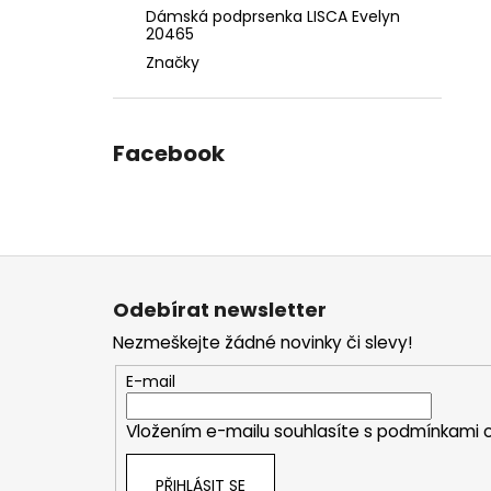
Dámská podprsenka LISCA Evelyn
20465
Značky
Facebook
Z
á
Odebírat newsletter
p
Nezmeškejte žádné novinky či slevy!
a
t
E-mail
í
Vložením e-mailu souhlasíte s
podmínkami o
PŘIHLÁSIT SE