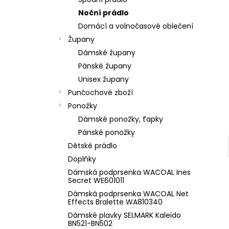
l
Noční prádlo
Domácí a volnočasové oblečení
Župany
Dámské župany
Pánské župany
Unisex župany
Punčochové zboží
Ponožky
Dámské ponožky, ťapky
Pánské ponožky
Dětské prádlo
Doplňky
Dámská podprsenka WACOAL Ines
Secret WE601011
Dámská podprsenka WACOAL Net
Effects Bralette WA810340
Dámské plavky SELMARK Kaleido
BN521-BN502