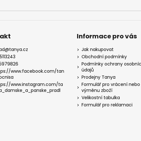
akt
Informace pro vás
lad
@
tanya.cz
Jak nakupovat
5113243
Obchodní podmínky
5979826
Podmínky ochrany osobní
údajů
tps://www.facebook.com/tan
ocnisa
Prodejny Tanya
tps://www.instagram.com/ta
Formulář pro vrácení nebo
a_damske_a_panske_pradl
výměnu zboží
Velikostní tabulka
Formulář pro reklamaci