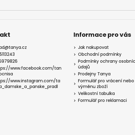
akt
Informace pro vás
lad
@
tanya.cz
Jak nakupovat
5113243
Obchodní podmínky
5979826
Podmínky ochrany osobní
údajů
tps://www.facebook.com/tan
ocnisa
Prodejny Tanya
tps://www.instagram.com/ta
Formulář pro vrácení nebo
a_damske_a_panske_pradl
výměnu zboží
Velikostní tabulka
Formulář pro reklamaci