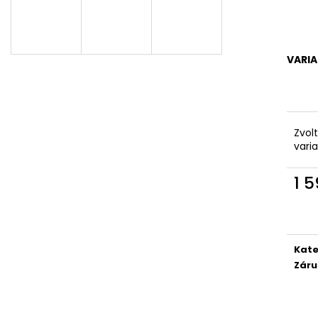
VARI
Zvol
vari
1 
Měr
cena
Kate
Záru