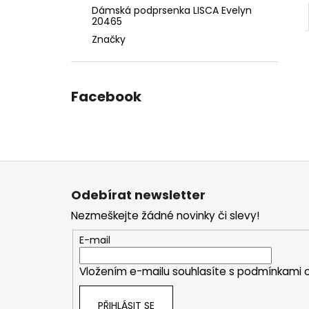
Dámská podprsenka LISCA Evelyn
20465
Značky
Facebook
Z
á
Odebírat newsletter
p
Nezmeškejte žádné novinky či slevy!
a
t
E-mail
í
Vložením e-mailu souhlasíte s
podmínkami o
PŘIHLÁSIT SE