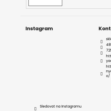
Instagram
Kont
sk
48
72
ht
ya
ht
ny
o/
Sledovat na Instagramu