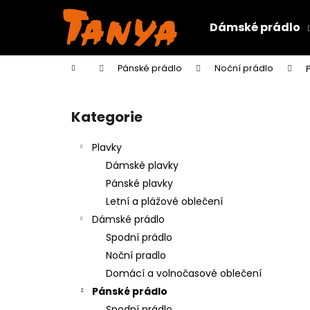
K
Přejít
na
o
Dámské prádlo
obsah
Zpět
Zpět
š
do
do
í
Domů
Pánské prádlo
Noční prádlo
k
obchodu
obchodu
P
o
Kategorie
Přeskočit
s
kategorie
t
Plavky
r
Dámské plavky
a
Pánské plavky
n
Letní a plážové oblečení
n
Dámské prádlo
í
Spodní prádlo
p
Noční pradlo
a
Domácí a volnočasové oblečení
n
Pánské prádlo
e
Spodní prádlo