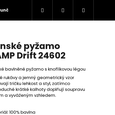
Hledat
Přihlášení
Nákupní
Punčochové zboží
Ponožky
Dětské prádlo
košík
nské pyžamo
MP Drift 24602
ké bavlněné pyžamo s knoflíkovou légou
é rukávy a jemný geometrický vzor
ají tričku lehkost a styl, zatímco
duché krátké kalhoty doplňují soupravu
ým a vyváženým vzhledem.
iál: 100% bavlna