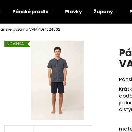
Pánské prádlo
Plavky
Župany
Pánské pyžamo VAMP Drift 24602
Co potřebujete najít?
NOVINKA
Pá
HLEDAT
VA
Páns
Doporučujeme
Krátk
dodáv
jedno
čist
mater