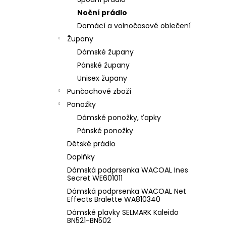
l
Noční prádlo
Domácí a volnočasové oblečení
Župany
Dámské župany
Pánské župany
Unisex župany
Punčochové zboží
Ponožky
Dámské ponožky, ťapky
Pánské ponožky
Dětské prádlo
Doplňky
Dámská podprsenka WACOAL Ines
Secret WE601011
Dámská podprsenka WACOAL Net
Effects Bralette WA810340
Dámské plavky SELMARK Kaleido
BN521-BN502