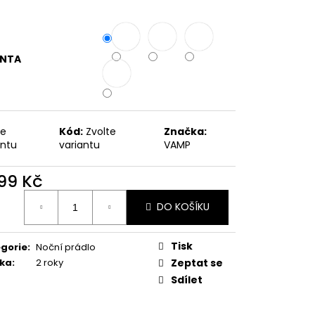
ANTA
te
Kód:
Zvolte
Značka:
antu
variantu
VAMP
599 Kč
ná
DO KOŠÍKU
:
Tisk
gorie
:
Noční prádlo
ka
:
2 roky
Zeptat se
Sdílet