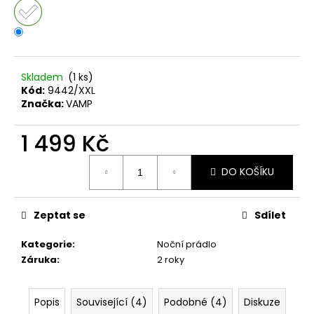
č
u
j
e
m
e
Skladem
(1 ks)
Kód:
9442/XXL
Značka:
VAMP
1 499 Kč
Měrná
DO KOŠÍKU
cena:
Zeptat se
Sdílet
Kategorie
:
Noční prádlo
Záruka
:
2 roky
Popis
Související (4)
Podobné (4)
Diskuze