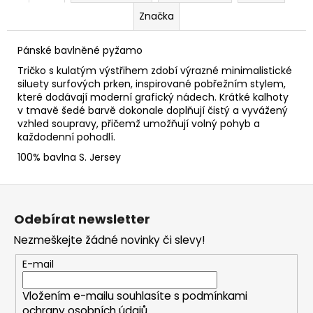
Značka
Pánské bavlněné pyžamo
Tričko s kulatým výstřihem zdobí výrazné minimalistické
siluety surfových prken, inspirované pobřežním stylem,
které dodávají moderní grafický nádech. Krátké kalhoty
v tmavě šedé barvě dokonale doplňují čistý a vyvážený
vzhled soupravy, přičemž umožňují volný pohyb a
každodenní pohodlí.
100% bavlna S. Jersey
Z
á
Odebírat newsletter
p
Nezmeškejte žádné novinky či slevy!
a
t
E-mail
í
Vložením e-mailu souhlasíte s
podmínkami
ochrany osobních údajů