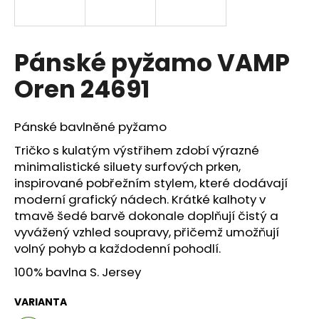
a
j
í
Pánské pyžamo VAMP
t
Oren 24691
?
Pánské bavlněné pyžamo
Tričko s kulatým výstřihem zdobí výrazné
minimalistické siluety surfových prken,
HLEDAT
inspirované pobřežním stylem, které dodávají
moderní grafický nádech. Krátké kalhoty v
tmavě šedé barvě dokonale doplňují čistý a
D
vyvážený vzhled soupravy, přičemž umožňují
o
volný pohyb a každodenní pohodlí.
p
100% bavlna S. Jersey
o
r
VARIANTA
u