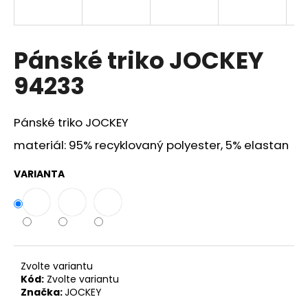
a
j
í
Pánské triko JOCKEY
t
94233
?
Pánské triko JOCKEY
materiál: 95% recyklovaný polyester, 5% elastan
HLEDAT
VARIANTA
D
o
p
o
Zvolte variantu
r
Kód:
Zvolte variantu
Značka:
JOCKEY
u