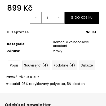
č
899 Kč
u
j
Měrná
e
DO KOŠÍKU
cena:
m
e
Zeptat se
Sdílet
Domácí a volnočasové
Kategorie
:
oblečení
Záruka
:
2 roky
Popis
Související (4)
Podobné (4)
Diskuze
Pánské triko JOCKEY
materiál: 95% recyklovaný polyester, 5% elastan
Z
á
Odebírat newsletter