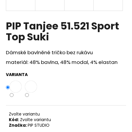
a
j
í
PIP Tanjee 51.521 Sport
t
Top Suki
?
Dámské bavlněné tričko bez rukávu
materiál: 48% bavlna, 48% modal, 4% elastan
HLEDAT
VARIANTA
D
o
p
o
Zvolte variantu
r
Kód:
Zvolte variantu
Značka:
PIP STUDIO
u