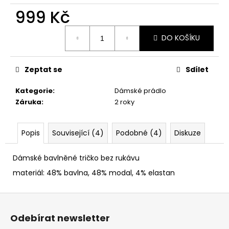
č
999 Kč
u
j
Měrná
e
DO KOŠÍKU
cena:
m
e
Zeptat se
Sdílet
Kategorie
:
Dámské prádlo
Záruka
:
2 roky
Popis
Související (4)
Podobné (4)
Diskuze
Dámské bavlněné tričko bez rukávu
materiál: 48% bavlna, 48% modal, 4% elastan
Z
á
Odebírat newsletter
p