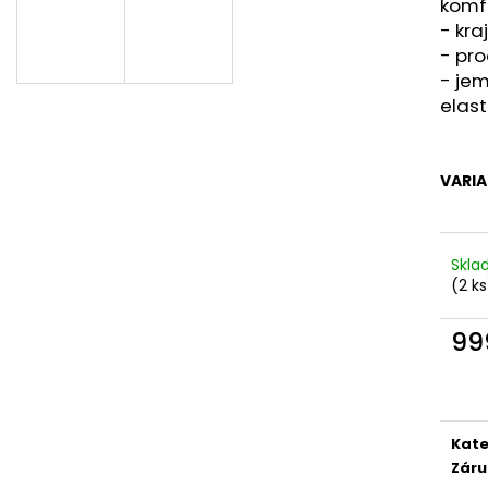
komfo
- kra
- pro
- je
elas
VARI
Skl
(2 ks
99
Měr
cena
Kate
Záru