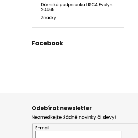
Dámská podprsenka LISCA Evelyn
20465
Značky
Facebook
Z
á
Odebírat newsletter
p
Nezmeškejte žádné novinky či slevy!
a
t
E-mail
í