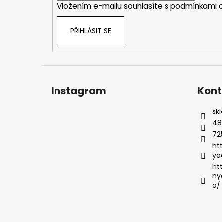
Vložením e-mailu souhlasíte s
podmínkami o
PŘIHLÁSIT SE
Instagram
Kont
sk
48
72
ht
ya
ht
ny
o/