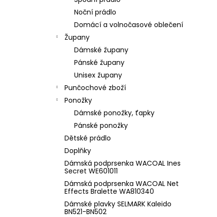
l
Noční prádlo
Domácí a volnočasové oblečení
Župany
Dámské župany
Pánské župany
Unisex župany
Punčochové zboží
Ponožky
Dámské ponožky, ťapky
Pánské ponožky
Dětské prádlo
Doplňky
Dámská podprsenka WACOAL Ines
Secret WE601011
Dámská podprsenka WACOAL Net
Effects Bralette WA810340
Dámské plavky SELMARK Kaleido
BN521-BN502