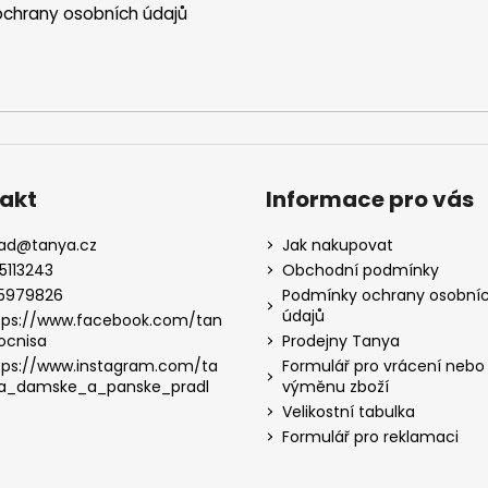
chrany osobních údajů
akt
Informace pro vás
lad
@
tanya.cz
Jak nakupovat
5113243
Obchodní podmínky
5979826
Podmínky ochrany osobní
údajů
tps://www.facebook.com/tan
ocnisa
Prodejny Tanya
tps://www.instagram.com/ta
Formulář pro vrácení nebo
a_damske_a_panske_pradl
výměnu zboží
Velikostní tabulka
Formulář pro reklamaci