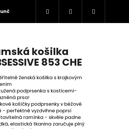
Hledat
Přihlášení
Nákupní
Punčochové zboží
Ponožky
Dětské prádlo
košík
mská košilka
SESSIVE 853 CHE
řitelně ženská košilka s krajkovým
ením
ztužená podprsenka s kosticemi-
azněná prsa!
jkové košíčky podprsenky v béžové
 - perfektně vyzdvihne poprsí
tavitelná ramínka - skvěle padne
dká, elastická tkanina zaručuje plný