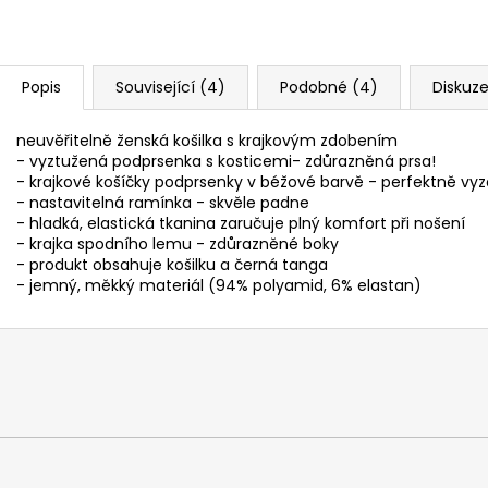
Popis
Související (4)
Podobné (4)
Diskuz
neuvěřitelně ženská košilka s krajkovým zdobením
- vyztužená podprsenka s kosticemi- zdůrazněná prsa!
- krajkové košíčky podprsenky v béžové barvě - perfektně vyz
- nastavitelná ramínka - skvěle padne
- hladká, elastická tkanina zaručuje plný komfort při nošení
- krajka spodního lemu - zdůrazněné boky
- produkt obsahuje košilku a černá tanga
- jemný, měkký materiál (94% polyamid, 6% elastan)