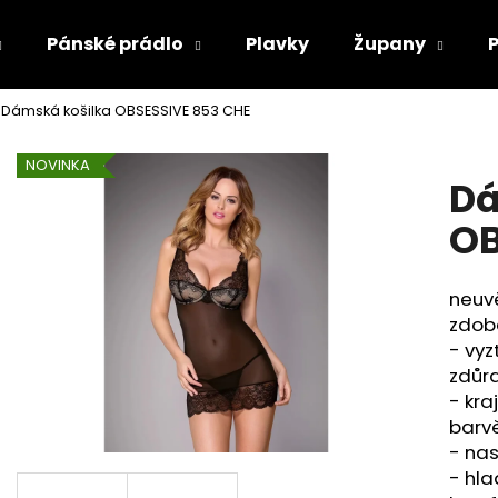
Pánské prádlo
Plavky
Župany
Dámská košilka OBSESSIVE 853 CHE
Co potřebujete najít?
NOVINKA
Dá
HLEDAT
OB
neuvě
Doporučujeme
zdob
- vy
zdůr
- kra
barvě
- nas
- hla