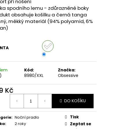
rt při nošení
jka spodního lemu - zdůrazněné boky
dukt obsahuje košilku a černá tanga
mný, měkký materiál (94% polyamid, 6%
tan)
ANTA
adem
Kód:
Značka:
)
8980/XXL
Obsessive
9 Kč
ná
DO KOŠÍKU
:
Tisk
gorie
:
Noční pradlo
ka
:
2 roky
Zeptat se