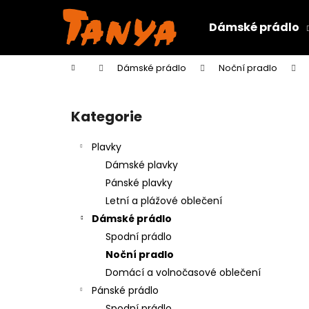
K
Přejít
na
o
Dámské prádlo
obsah
Zpět
Zpět
š
do
do
í
Domů
Dámské prádlo
Noční pradlo
k
obchodu
obchodu
P
o
Kategorie
Přeskočit
s
kategorie
t
Plavky
r
Dámské plavky
a
Pánské plavky
n
Letní a plážové oblečení
n
Dámské prádlo
í
Spodní prádlo
p
Noční pradlo
a
Domácí a volnočasové oblečení
n
Pánské prádlo
e
Spodní prádlo