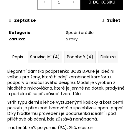
DO KOŠÍKU
cena:
Zeptat se
Sdílet
Kategorie
:
Spodní prádlo
Záruka
:
2 roky
Popis
Související (4)
Podobné (4)
Diskuze
Elegantní dámská podprsenka BOSS B.Pure je ideální
volbou pro ženy, které hledají kombinaci komfortu,
podpory a nadčasového designu. Model je vyroben z
hladkého mikrovlákna, které je jemné na dotek, prodyšné
a perfektně se přizpůsobí tvaru těla.
Střih typu demi s lehce vyztuženými košíčky a kosticemi
poskytuje přirozené tvarování a spolehlivou oporu poprsí.
Díky hladkému provedení je podprsenka ideální i pod
přiléhavé oblečení, kde zůstává nenápadná.
materiál: 75% polyamid (PA), 25% elastan