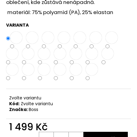
č
oblečení, kde zůstává nenápadná.
u
materiál: 75% polyamid (PA), 25% elastan
j
e
VARIANTA
m
e
Zvolte variantu
Kód:
Zvolte variantu
Značka:
Boss
1 499 Kč
Měrná