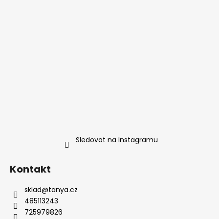
Sledovat na Instagramu
Kontakt
sklad
@
tanya.cz
485113243
725979826