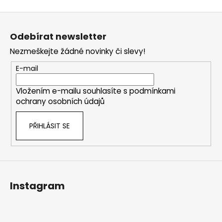
Z
á
Odebírat newsletter
p
Nezmeškejte žádné novinky či slevy!
a
t
E-mail
í
Vložením e-mailu souhlasíte s
podmínkami
ochrany osobních údajů
PŘIHLÁSIT SE
Instagram