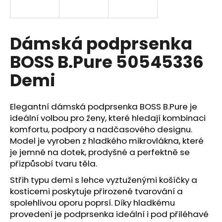
a
j
í
Dámská podprsenka
t
BOSS B.Pure 50545336
?
Demi
Elegantní dámská podprsenka BOSS B.Pure je
HLEDAT
ideální volbou pro ženy, které hledají kombinaci
komfortu, podpory a nadčasového designu.
Model je vyroben z hladkého mikrovlákna, které
je jemné na dotek, prodyšné a perfektně se
D
přizpůsobí tvaru těla.
o
p
Střih typu demi s lehce vyztuženými košíčky a
o
kosticemi poskytuje přirozené tvarování a
r
spolehlivou oporu poprsí. Díky hladkému
u
provedení je podprsenka ideální i pod přiléhavé