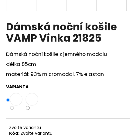
a
j
í
Dámská noční košile
t
VAMP Vinka 21825
?
Dámská noční košile z jemného modalu
délka 85cm
HLEDAT
materiál: 93% micromodal, 7% elastan
VARIANTA
D
o
p
o
r
Zvolte variantu
u
Kód:
Zvolte variantu