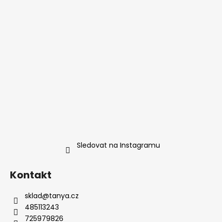
Sledovat na Instagramu
Kontakt
sklad
@
tanya.cz
485113243
725979826