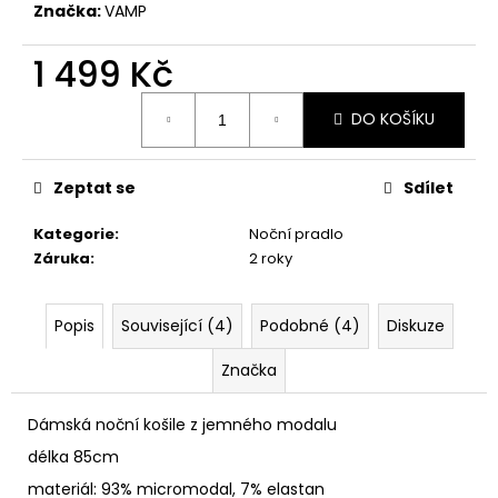
č
Značka:
VAMP
u
j
1 499 Kč
e
m
Měrná
DO KOŠÍKU
e
cena:
Zeptat se
Sdílet
Kategorie
:
Noční pradlo
Záruka
:
2 roky
Popis
Související (4)
Podobné (4)
Diskuze
Značka
Dámská noční košile z jemného modalu
délka 85cm
materiál: 93% micromodal, 7% elastan