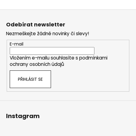
Z
á
Odebírat newsletter
p
Nezmeškejte žádné novinky či slevy!
a
t
E-mail
í
Vložením e-mailu souhlasíte s
podmínkami
ochrany osobních údajů
PŘIHLÁSIT SE
Instagram